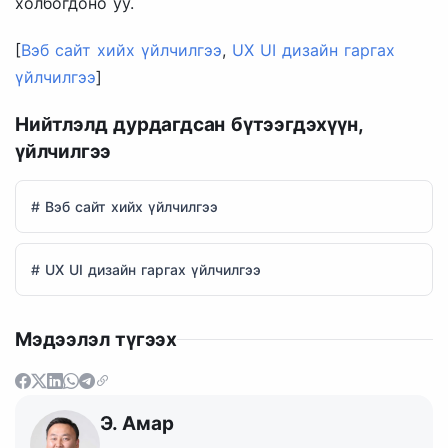
холбогдоно уу.
[
Вэб сайт хийх үйлчилгээ
,
UX UI дизайн гаргах
үйлчилгээ
]
Нийтлэлд дурдагдсан бүтээгдэхүүн,
үйлчилгээ
# Вэб сайт хийх үйлчилгээ
# UX UI дизайн гаргах үйлчилгээ
Мэдээлэл түгээх
Э. Амар