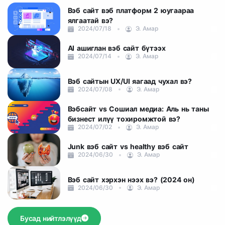
Вэб сайт вэб платформ 2 юугаараа
ялгаатай вэ?
2024/07/18
Э. Амар
AI ашиглан вэб сайт бүтээх
2024/07/14
Э. Амар
Вэб сайтын UX/UI яагаад чухал вэ?
2024/07/08
Э. Амар
Вэбсайт vs Сошиал медиа: Аль нь таны
бизнест илүү тохиромжтой вэ?
2024/07/02
Э. Амар
Junk вэб сайт vs healthy вэб сайт
2024/06/30
Э. Амар
Вэб сайт хэрхэн нээх вэ? (2024 он)
2024/06/30
Э. Амар
Бусад нийтлэлүүд