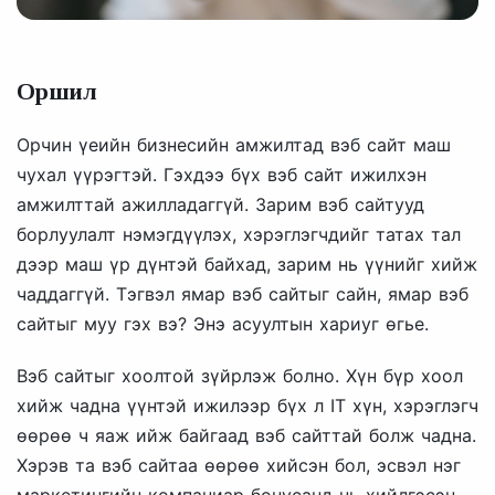
Оршил
Орчин үеийн бизнесийн амжилтад вэб сайт маш
чухал үүрэгтэй. Гэхдээ бүх вэб сайт ижилхэн
амжилттай ажилладаггүй. Зарим вэб сайтууд
борлуулалт нэмэгдүүлэх, хэрэглэгчдийг татах тал
дээр маш үр дүнтэй байхад, зарим нь үүнийг хийж
чаддаггүй. Тэгвэл ямар вэб сайтыг сайн, ямар вэб
сайтыг муу гэх вэ? Энэ асуултын хариуг өгье.
Вэб сайтыг хоолтой зүйрлэж болно. Хүн бүр хоол
хийж чадна үүнтэй ижилээр бүх л IT хүн, хэрэглэгч
өөрөө ч яаж ийж байгаад вэб сайттай болж чадна.
Хэрэв та вэб сайтаа өөрөө хийсэн бол, эсвэл нэг
маркетингийн компаниар бонусанд нь хийлгэсэн