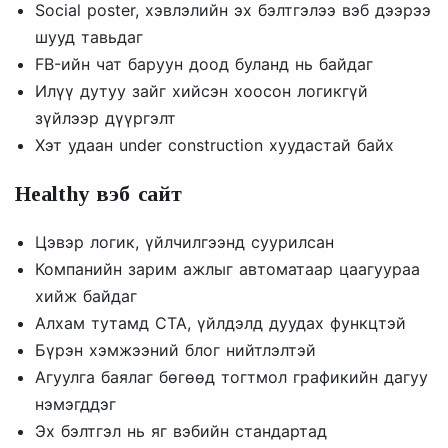
Social poster, хэвлэлийн эх бэлтгэлээ вэб дээрээ
шууд тавьдаг
FB-ийн чат баруун доод буланд нь байдаг
Илүү дутуу зайг хийсэн хоосон логикгүй
зүйлээр дүүргэлт
Хэт удаан under construction хуудастай байх
Healthy вэб сайт
Цэвэр логик, үйлчилгээнд суурилсан
Компанийн зарим ажлыг автоматаар цаагуураа
хийж байдаг
Алхам тутамд CTA, үйлдэлд дуудах функцтэй
Бүрэн хэмжээний блог нийтлэлтэй
Агуулга баялаг бөгөөд тогтмол графикийн дагуу
нэмэгддэг
Эх бэлтгэл нь яг вэбийн стандартад