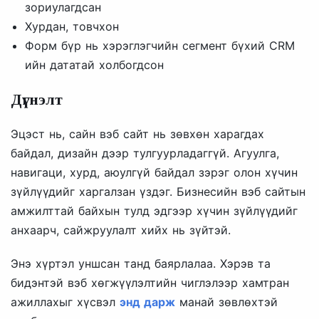
зориулагдсан
Хурдан, товчхон
Форм бүр нь хэрэглэгчийн сегмент бүхий CRM
ийн дататай холбогдсон
Дүгнэлт
Эцэст нь, сайн вэб сайт нь зөвхөн харагдах
байдал, дизайн дээр тулгуурладаггүй. Агуулга,
навигаци, хурд, аюулгүй байдал зэрэг олон хүчин
зүйлүүдийг харгалзан үздэг. Бизнесийн вэб сайтын
амжилттай байхын тулд эдгээр хүчин зүйлүүдийг
анхаарч, сайжруулалт хийх нь зүйтэй.
Энэ хүртэл уншсан танд баярлалаа. Хэрэв та
бидэнтэй вэб хөгжүүлэлтийн чиглэлээр хамтран
ажиллахыг хүсвэл
энд дарж
манай зөвлөхтэй