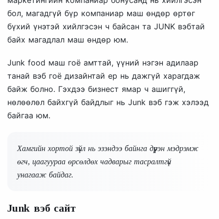
бол, магадгүй бүр компаниар маш өндөр өртөг
бүхий үнэтэй хийлгэсэн ч байсан та JUNK вэбтай
байх магадлал маш өндөр юм.
Junk food маш гоё амттай, үүний нэгэн адилаар
танай вэб гоё дизайнтай ер нь дажгүй харагдаж
байж болно. Гэхдээ бизнест ямар ч ашиггүй,
нөлөөлөл байхгүй байдлыг нь Junk вэб гэж хэлээд
байгаа юм.
Хамгийн хортой зүйл нь эзэндээ байнга дүүрэн мэдрэмж
өгч, цаагуураа өрсөлдөх чадварыг тасралтгүй
унагааж байдаг.
Junk вэб сайт