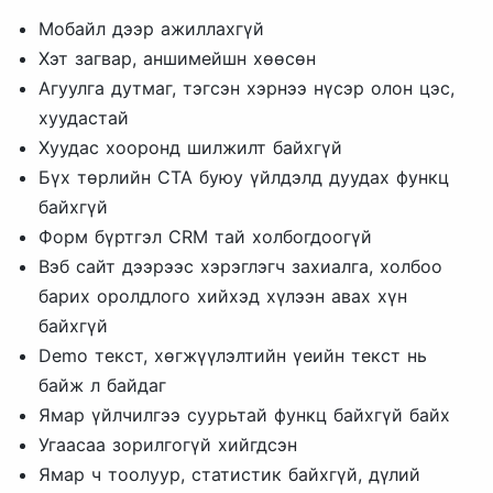
Мобайл дээр ажиллахгүй
Хэт загвар, аншимейшн хөөсөн
Агуулга дутмаг, тэгсэн хэрнээ нүсэр олон цэс,
хуудастай
Хуудас хооронд шилжилт байхгүй
Бүх төрлийн CTA буюу үйлдэлд дуудах функц
байхгүй
Форм бүртгэл CRM тай холбогдоогүй
Вэб сайт дээрээс хэрэглэгч захиалга, холбоо
барих оролдлого хийхэд хүлээн авах хүн
байхгүй
Demo текст, хөгжүүлэлтийн үеийн текст нь
байж л байдаг
Ямар үйлчилгээ суурьтай функц байхгүй байх
Угаасаа зорилгогүй хийгдсэн
Ямар ч тоолуур, статистик байхгүй, дүлий