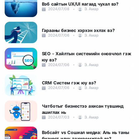
Вэб сайтын UX/UI яагаад чухал вэ?
2024/07/08
Э. Амар
Гарааны бизнес хэрхэн эхлэх вэ?
2024/07/06
Э. Амар
SEO - Хайлтын системийн оновчлол гэж
юу вэ?
2024/07/06
Э. Амар
CRM Систем гэж юу вэ?
2024/07/06
Э. Амар
Чатботыг бизнестээ ахисан түвшинд
ашиглах нь
2024/07/03
Э. Амар
Вэбсайт vs Сошиал медиа: Аль нь таны
бизнест илүү тохиромжтой вэ?