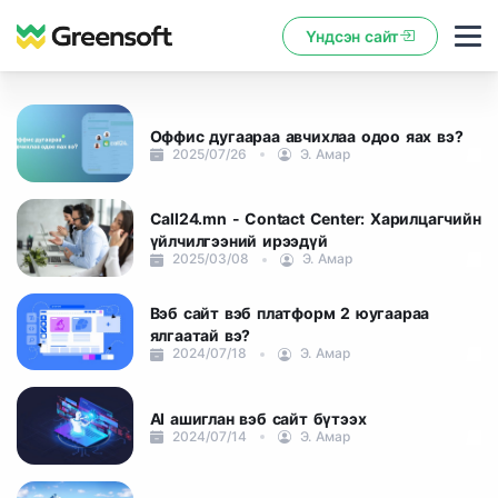
Үндсэн сайт
Оффис дугаараа авчихлаа одоо яах вэ?
2025/07/26
Э. Амар
Call24.mn - Contact Center: Харилцагчийн
үйлчилгээний ирээдүй
2025/03/08
Э. Амар
Вэб сайт вэб платформ 2 юугаараа
ялгаатай вэ?
2024/07/18
Э. Амар
AI ашиглан вэб сайт бүтээх
2024/07/14
Э. Амар