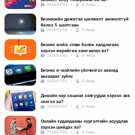
2024/07/02
Э. Амар
Бизнесийн дижитал шилжилт амжилтгүй
болох 5 шалтгаан
2024/07/02
Э. Амар
Бизнес мэйл: спам болон халдлагаас
хэрхэн өөрийгөө хамгаалах вэ?
2024/07/02
Э. Амар
Бизнес и-мэйлийн үйлчилгээ авахад
анхаарах зүйлс
2024/07/02
Э. Амар
Домэйн нэр сошиал хаягуудаа хэрхэн зөв
сонгох вэ?
2024/07/02
Э. Амар
Онлайн худалдааны хүргэлтийн асуудлаа
хэрхэн шийдэх вэ?
2024/07/02
Э. Амар